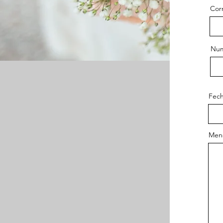
Cor
Num
Fech
Mens