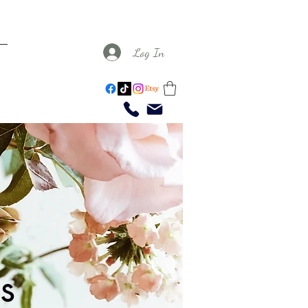
Log In
s