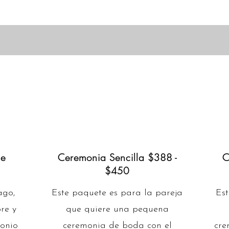
de
Ceremonia Sencilla $388 -
C
$450
ago,
Este paquete es para la pareja
Est
ore y
que quiere una pequena
onio
ceremonia de boda con el
cre