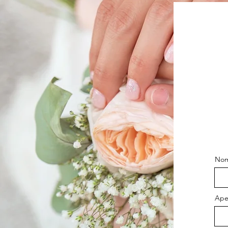
No
Ape