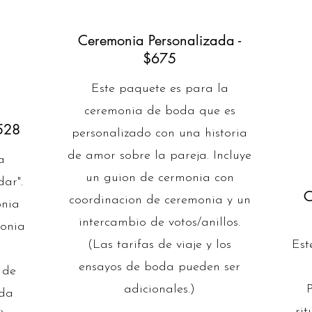
Ceremonia Personalizada -
$675
Este paquete es para la
ceremonia de boda que es
528
personalizado con una historia
de amor sobre la pareja. Incluye
a
un guion de cermonia con
ar".
C
coordinacion de ceremonia y un
onia
intercambio de votos/anillos.
monia
(Las tarifas de viaje y los
Est
ensayos de boda pueden ser
 de
adicionales.)
oda
rit