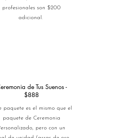
profesionales son $200
adicional.
eremonia de Tus Suenos -
$888
e paquete es el mismo que el
paquete de Ceremonia
Personalizado, pero con un
ual de unidad (arras de oro,