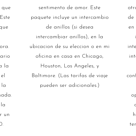
s que
sentimento de amor. Este
otr
Este
paquete incluye un intercambio
de 
 que
de anillos (si desea
en 
intercambiar anillos), en la
ora.
ubicacion de su eleccion o en mi
int
sario
oficina en casa en Chicago,
in
a la
Houston, Los Angeles, y
 el
Baltimore. (Las tarifas de viaje
con
 la
pueden ser adicionales.)
mada.
o
la
r un
h
0.
te